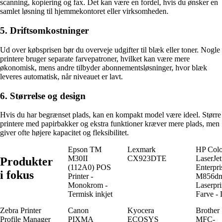
scanning, kopiering og fax. Det kan være en fordel, hvis du ønsker en
samlet løsning til hjemmekontoret eller virksomheden.
5. Driftsomkostninger
Ud over købsprisen bør du overveje udgifter til blæk eller toner. Nogle
printere bruger separate farvepatroner, hvilket kan være mere
økonomisk, mens andre tilbyder abonnementsløsninger, hvor blæk
leveres automatisk, når niveauet er lavt.
6. Størrelse og design
Hvis du har begrænset plads, kan en kompakt model være ideel. Større
printere med papirbakker og ekstra funktioner kræver mere plads, men
giver ofte højere kapacitet og fleksibilitet.
Epson TM
Lexmark
HP Colo
M30II
CX923DTE
LaserJet
Produkter
(112A0) POS
Enterpri
i fokus
Printer -
M856d
Monokrom -
Laserpri
Termisk inkjet
Farve - 
Zebra Printer
Canon
Kyocera
Brother
Profile Manager
PIXMA
ECOSYS
MFC-