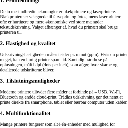
1. Printteknologi
De to mest udbredte teknologier er blækprintere og laserprintere.
Blækprintere er velegnede til farveprint og fotos, mens laserprintere
ofte er hurtigere og mere økonomiske ved store mængder
tekstudskrivning. Valget afhænger af, hvad du primært skal bruge
printeren til.
2. Hastighed og kvalitet
Udskrivningshastigheden måles i sider pr. minut (ppm). Hvis du printer
meget, kan en hurtig printer spare tid. Samtidig bør du se på
opløsningen, målt i dpi (dots per inch), som afgør, hvor skarpe og
detaljerede udskrifterne bliver.
3. Tilslutningsmuligheder
Moderne printere tilbyder flere måder at forbinde på – USB, Wi-Fi,
Bluetooth og endda cloud-print. Trådløs udskrivning gør det nemt at
printe direkte fra smartphone, tablet eller bærbar computer uden kabler.
4. Multifunktionalitet
Mange printere fungerer som alt-i-én-enheder med mulighed for