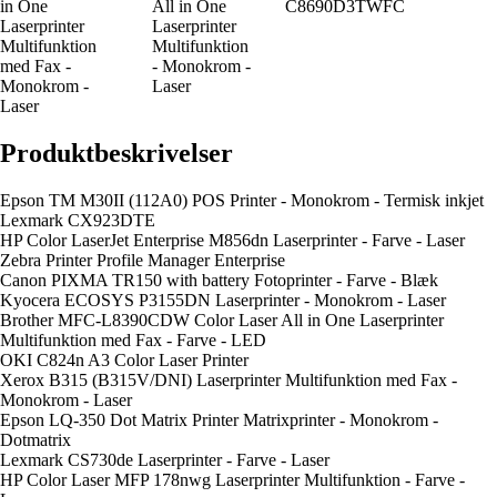
in One
All in One
C8690D3TWFC
Laserprinter
Laserprinter
Multifunktion
Multifunktion
med Fax -
- Monokrom -
Monokrom -
Laser
Laser
Produktbeskrivelser
Epson TM M30II (112A0) POS Printer - Monokrom - Termisk inkjet
Lexmark CX923DTE
HP Color LaserJet Enterprise M856dn Laserprinter - Farve - Laser
Zebra Printer Profile Manager Enterprise
Canon PIXMA TR150 with battery Fotoprinter - Farve - Blæk
Kyocera ECOSYS P3155DN Laserprinter - Monokrom - Laser
Brother MFC-L8390CDW Color Laser All in One Laserprinter
Multifunktion med Fax - Farve - LED
OKI C824n A3 Color Laser Printer
Xerox B315 (B315V/DNI) Laserprinter Multifunktion med Fax -
Monokrom - Laser
Epson LQ-350 Dot Matrix Printer Matrixprinter - Monokrom -
Dotmatrix
Lexmark CS730de Laserprinter - Farve - Laser
HP Color Laser MFP 178nwg Laserprinter Multifunktion - Farve -