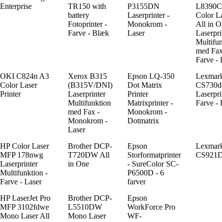
Enterprise
TR150 with
P3155DN
L8390
battery
Laserprinter -
Color L
Fotoprinter -
Monokrom -
All in 
Farve - Blæk
Laser
Laserpri
Multifu
med Fax
Farve -
OKI C824n A3
Xerox B315
Epson LQ-350
Lexmar
Color Laser
(B315V/DNI)
Dot Matrix
CS730d
Printer
Laserprinter
Printer
Laserpri
Multifunktion
Matrixprinter -
Farve - 
med Fax -
Monokrom -
Monokrom -
Dotmatrix
Laser
HP Color Laser
Brother DCP-
Epson
Lexmar
MFP 178nwg
T720DW All
Storformatprinter
CS921
Laserprinter
in One
- SureColor SC-
Multifunktion -
P6500D - 6
Farve - Laser
farver
HP LaserJet Pro
Brother DCP-
Epson
MFP 3102fdwe
L5510DW
WorkForce Pro
Mono Laser All
Mono Laser
WF-