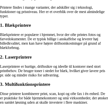
Printere findes i mange varianter, der adskiller sig i teknologi,
funktioner og prisniveau. Her er et overblik over de mest almindelige
typer.
1. Blækprintere
Blækprintere er populære i hjemmet, hvor der ofte printes fotos og
farvedokumenter. De er typisk billige i anskaffelse og leverer høj
billedkvalitet, men kan have højere driftsomkostninger på grund af
blækforbrug.
2. Laserprintere
Laserprintere er hurtige, driftssikre og ideelle til kontorer med stort
printbehov. De bruger toner i stedet for blæk, hvilket giver lavere pris
pr. side og mindre risiko for udtværing.
3. Multifunktionsprintere
Disse printere kombinerer print, scan, kopi og ofte fax i én enhed. De
er praktiske for både hjemmekontorer og små virksomheder, der ønsker
en samlet løsning uden at skulle investere i flere maskiner.