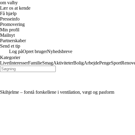
om valby
Lær os at kende
Få hjælp
Presseinfo
Promovering
Min profil
Mailnyt
Partnerskaber
Send et tip
Log på
Opret bruger
Nyhedsbreve
Kategorier
Livet
Interesser
Familie
Smag
Aktiviteter
Bolig
Arbejde
Penge
Sport
Renove
Skihjelme – forstå forskellene i ventilation, vægt og pasform