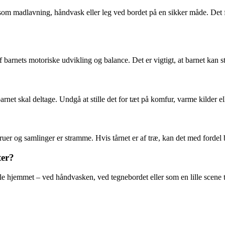
eter som madlavning, håndvask eller leg ved bordet på en sikker måde. 
arnets motoriske udvikling og balance. Det er vigtigt, at barnet kan stå 
arnet skal deltage. Undgå at stille det for tæt på komfur, varme kilder e
skruer og samlinger er stramme. Hvis tårnet er af træ, kan det med fordel
ter?
le hjemmet – ved håndvasken, ved tegnebordet eller som en lille scene ti