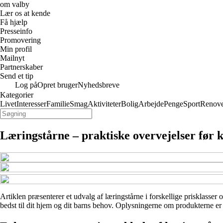
om valby
Lær os at kende
Få hjælp
Presseinfo
Promovering
Min profil
Mailnyt
Partnerskaber
Send et tip
Log på
Opret bruger
Nyhedsbreve
Kategorier
Livet
Interesser
Familie
Smag
Aktiviteter
Bolig
Arbejde
Penge
Sport
Renove
Læringstårne – praktiske overvejelser før 
Artiklen præsenterer et udvalg af læringstårne i forskellige prisklasser 
bedst til dit hjem og dit barns behov. Oplysningerne om produkterne er b