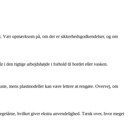
te det. Vær opmærksom på, om der er sikkerhedsgodkendelser, og om
r i den rigtige arbejdshøjde i forhold til bordet eller vasken.
obuste, mens plastmodeller kan være lettere at rengøre. Overvej, om
 legetårne, hvilket giver ekstra anvendelighed. Tænk over, hvor meget