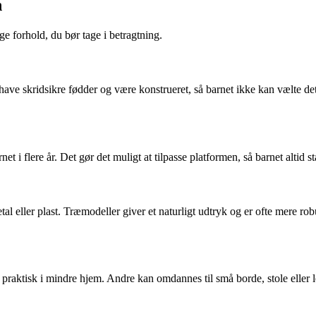
n
e forhold, du bør tage i betragtning.
ilt, have skridsikre fødder og være konstrueret, så barnet ikke kan væl
 i flere år. Det gør det muligt at tilpasse platformen, så barnet altid stå
etal eller plast. Træmodeller giver et naturligt udtryk og er ofte mere r
r praktisk i mindre hjem. Andre kan omdannes til små borde, stole eller