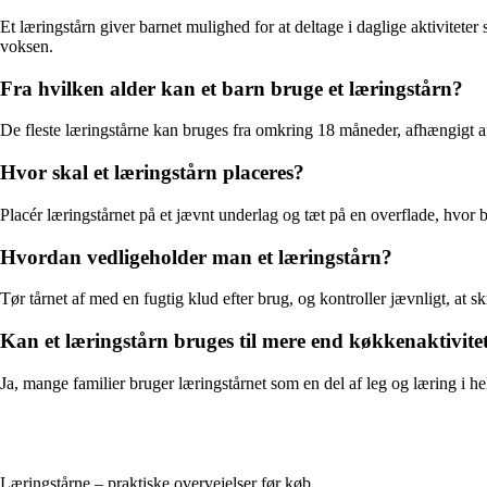
Et læringstårn giver barnet mulighed for at deltage i daglige aktivit
voksen.
Fra hvilken alder kan et barn bruge et læringstårn?
De fleste læringstårne kan bruges fra omkring 18 måneder, afhængigt af b
Hvor skal et læringstårn placeres?
Placér læringstårnet på et jævnt underlag og tæt på en overflade, hvor b
Hvordan vedligeholder man et læringstårn?
Tør tårnet af med en fugtig klud efter brug, og kontroller jævnligt, at 
Kan et læringstårn bruges til mere end køkkenaktivite
Ja, mange familier bruger læringstårnet som en del af leg og læring i he
Læringstårne – praktiske overvejelser før køb