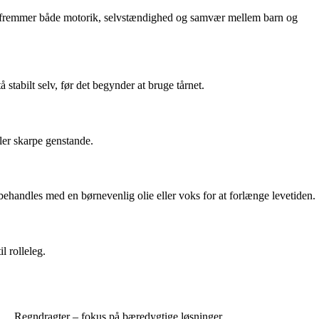
Det fremmer både motorik, selvstændighed og samvær mellem barn og
stabilt selv, før det begynder at bruge tårnet.
ller skarpe genstande.
 behandles med en børnevenlig olie eller voks for at forlænge levetiden.
l rolleleg.
Regndragter – fokus på bæredygtige løsninger