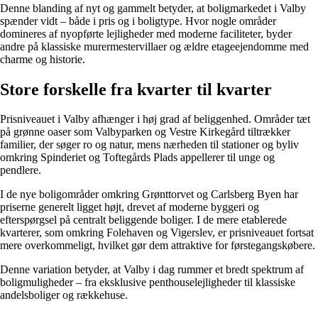
Denne blanding af nyt og gammelt betyder, at boligmarkedet i Valby
spænder vidt – både i pris og i boligtype. Hvor nogle områder
domineres af nyopførte lejligheder med moderne faciliteter, byder
andre på klassiske murermestervillaer og ældre etageejendomme med
charme og historie.
Store forskelle fra kvarter til kvarter
Prisniveauet i Valby afhænger i høj grad af beliggenhed. Områder tæt
på grønne oaser som Valbyparken og Vestre Kirkegård tiltrækker
familier, der søger ro og natur, mens nærheden til stationer og byliv
omkring Spinderiet og Toftegårds Plads appellerer til unge og
pendlere.
I de nye boligområder omkring Grønttorvet og Carlsberg Byen har
priserne generelt ligget højt, drevet af moderne byggeri og
efterspørgsel på centralt beliggende boliger. I de mere etablerede
kvarterer, som omkring Folehaven og Vigerslev, er prisniveauet fortsat
mere overkommeligt, hvilket gør dem attraktive for førstegangskøbere.
Denne variation betyder, at Valby i dag rummer et bredt spektrum af
boligmuligheder – fra eksklusive penthouselejligheder til klassiske
andelsboliger og rækkehuse.