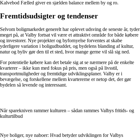
Kalvebod Fælled giver en sjælden balance mellem by og ro.
Fremtidsudsigter og tendenser
Selvom boligmarkedet generelt har oplevet udsving de seneste år, tyder
meget på, at Valby fortsat vil være et attraktivt område for både købere
og investorer. Nye projekter og byfornyelse forventes at skabe
yderligere variation i boligudbuddet, og bydelens blanding af kultur,
natur og byliv gør den til et sted, hvor mange gerne vil slå sig ned.
For potentielle købere kan det betale sig at se nærmere på de enkelte
kvarterer – ikke kun med fokus på pris, men også på livsstil,
transportmuligheder og fremtidige udviklingsplaner. Valby er i
bevægelse, og forskellene mellem kvartererne er netop det, der gør
bydelen så levende og interessant.
Når sparekniven rammer kulturen – sådan rammes Valbys fritids- og
kulturtilbud
Nye boliger, nye naboer: Hvad betyder udviklingen for Valbys