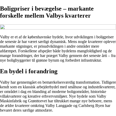
Boligpriser i bevægelse – markante
forskelle mellem Valbys kvarterer
Valby er et af de københavnske bydele, hvor udviklingen i boligpriser
de seneste år har været særligt dynamisk. Mens nogle kvarterer oplever
markante stigninger, er prisudviklingen i andre områder mere
afdæmpet. Forskellene afspejler både bydelens mangfoldighed og de
mange forandringer, der har præget Valby gennem det seneste årti – fra
nye boligbyggerier til grønne byrum og forbedret infrastruktur.
En bydel i forandring
Valby har gennemgået en bemærkelsesværdig transformation. Tidligere
kendt som en klassisk arbejderbydel med småhuse og industrikvarterer,
er området i dag en blanding af moderne boligområder, historiske
villakvarterer og kreative erhvervsmiljøer. Nye bydele som Valby
Maskinfabrik og Grønttorvet har tiltrukket mange nye beboere, mens
de ældre kvarterer omkring Valby Langgade og Carlsberg Byen har
bevaret deres særlige atmosfære.